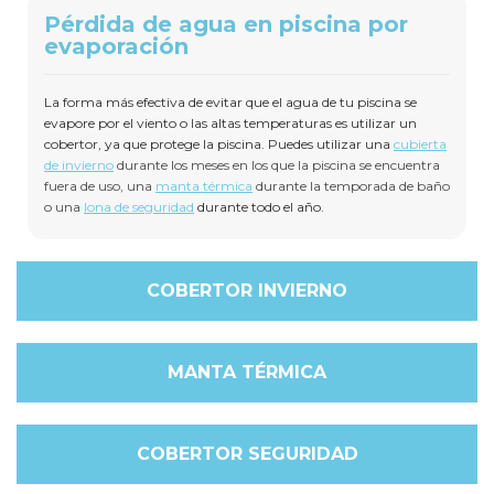
Pérdida de agua en piscina por
evaporación
La forma más efectiva de evitar que el agua de tu piscina se
evapore por el viento o las altas temperaturas es utilizar un
cobertor, ya que protege la piscina. Puedes utilizar una
c
ubierta
de invierno
durante los meses en los que la piscina se encuentra
fuera de uso, una
manta térmica
durante la temporada de baño
o una
lona de seguridad
durante todo el año.
COBERTOR INVIERNO
MANTA TÉRMICA
COBERTOR SEGURIDAD