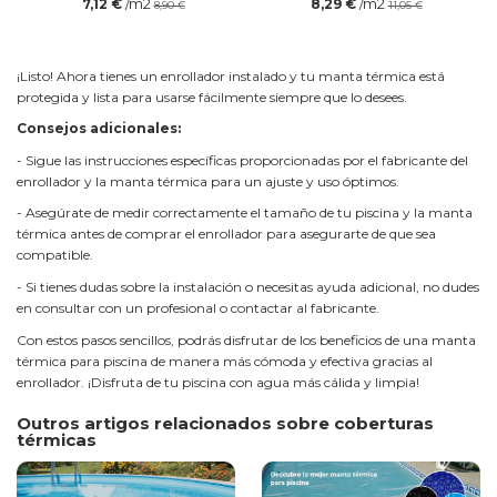
/m2
/m2
7,12 €
8,29 €
8,90 €
11,05 €
¡Listo! Ahora tienes un enrollador instalado y tu manta térmica está
protegida y lista para usarse fácilmente siempre que lo desees.
Consejos adicionales:
- Sigue las instrucciones específicas proporcionadas por el fabricante del
enrollador y la manta térmica para un ajuste y uso óptimos.
- Asegúrate de medir correctamente el tamaño de tu piscina y la manta
térmica antes de comprar el enrollador para asegurarte de que sea
compatible.
- Si tienes dudas sobre la instalación o necesitas ayuda adicional, no dudes
en consultar con un profesional o contactar al fabricante.
Con estos pasos sencillos, podrás disfrutar de los beneficios de una manta
térmica para piscina de manera más cómoda y efectiva gracias al
enrollador. ¡Disfruta de tu piscina con agua más cálida y limpia!
Outros artigos relacionados sobre coberturas
térmicas