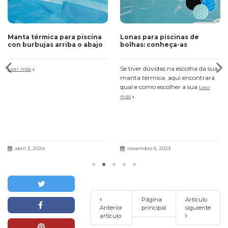
Manta térmica para piscina
Lonas para piscinas de
con burbujas arriba o abajo
bolhas: conheça-as
Se tiver dúvidas na escolha da sua
Leer más
manta térmica, aqui encontrará
qual e como escolher a sua
Leer
más
abril 3, 2024
novembro 6, 2023
Página
Artículo
Anterior
principal
siguiente
artículo