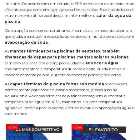
isolantes. De acordo com um estudo, o EPS retém calor de maneira mais
eficiente do que concreto, aço, tijolo ou fibra de vidro. Esse tipo de bloco é
extremamente útil se você deseja manter melhor o
calor da água da
piscina
.
Outra opção pode ser construir uma área natural ao redor da piscina, o
que ajudará a reduzir a exposição ao vento e diminuirá a perda de calor e
evaporação da água
.
As
mantas térmicas para piscinas da Vestatex
,
também
chamadas de capas para piscinas, mantas solares ou lonas
,
também são uma boa opção, pois ajudam a
aquecer a água
enquanto mantêm a temperatura durante a noite, criada natural e
economicamente pelo sol durante os meses de primavera e verão.
As
capas térmicas de piscina feitas sob medida
se encaixam
perfeitamente para cobrir a piscina totalmente, graças à bolha
AcuaBubble. As capas térmicas de piscinas conseguem aumentar a
temperatura da água em 10ºC, mantendo-a a uma temperatura
agradável, perfeita para o banho, além de evitar a evaporação da água e
vazamentos.
-20%
-25%