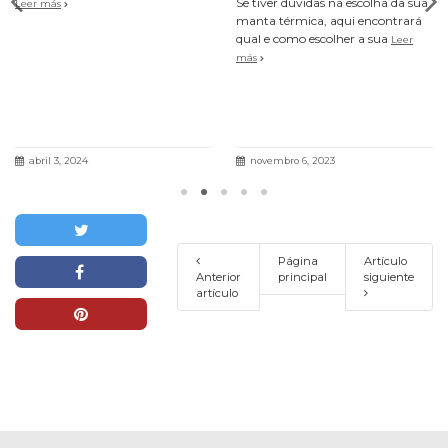
Se tiver dúvidas na escolha da sua
Leer más
manta térmica, aqui encontrará
qual e como escolher a sua
Leer
más
abril 3, 2024
novembro 6, 2023
Página
Artículo
Anterior
principal
siguiente
artículo