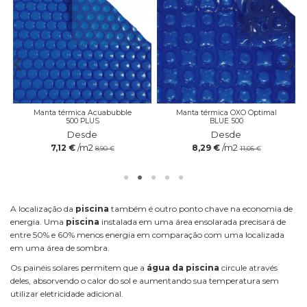
Manta térmica Acuabubble
Manta térmica OXO Optimal
500 PLUS
BLUE 500
Desde
Desde
/m2
/m2
7,12 €
8,29 €
8,90 €
11,05 €
A localização da
piscina
também é outro ponto chave na economia de
energia. Uma
piscina
instalada em uma área ensolarada precisará de
entre 50% e 60% menos energia em comparação com uma localizada
em uma área de sombra.
Os painéis solares permitem que a
água da piscina
circule através
deles, absorvendo o calor do sol e aumentando sua temperatura sem
utilizar eletricidade adicional.