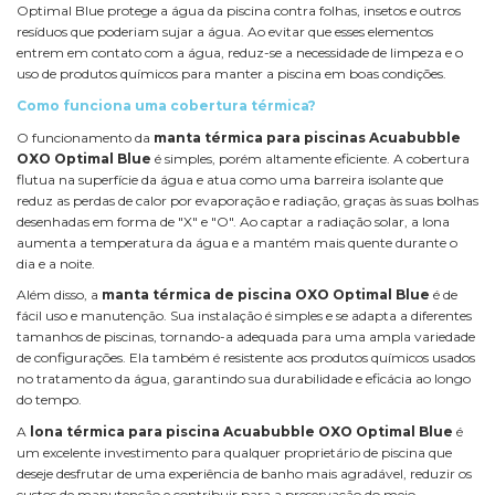
Optimal Blue protege a água da piscina contra folhas, insetos e outros
resíduos que poderiam sujar a água. Ao evitar que esses elementos
entrem em contato com a água, reduz-se a necessidade de limpeza e o
uso de produtos químicos para manter a piscina em boas condições.
Como funciona uma cobertura térmica?
O funcionamento da
manta térmica para piscinas Acuabubble
OXO Optimal Blue
é simples, porém altamente eficiente. A cobertura
flutua na superfície da água e atua como uma barreira isolante que
reduz as perdas de calor por evaporação e radiação, graças às suas bolhas
desenhadas em forma de "X" e "O". Ao captar a radiação solar, a lona
aumenta a temperatura da água e a mantém mais quente durante o
dia e a noite.
Além disso, a
manta térmica de piscina OXO Optimal Blue
é de
fácil uso e manutenção. Sua instalação é simples e se adapta a diferentes
tamanhos de piscinas, tornando-a adequada para uma ampla variedade
de configurações. Ela também é resistente aos produtos químicos usados
no tratamento da água, garantindo sua durabilidade e eficácia ao longo
do tempo.
A
lona térmica para piscina Acuabubble OXO Optimal Blue
é
um excelente investimento para qualquer proprietário de piscina que
deseje desfrutar de uma experiência de banho mais agradável, reduzir os
custos de manutenção e contribuir para a preservação do meio