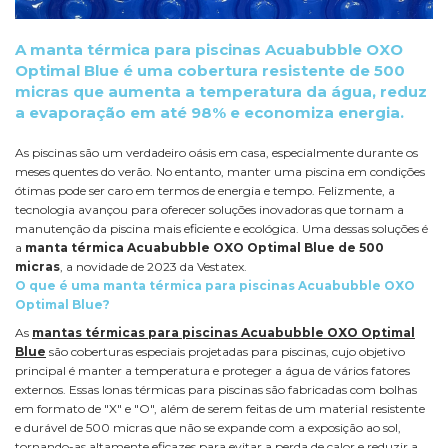
A manta térmica para piscinas Acuabubble OXO
Optimal Blue é uma cobertura resistente de 500
micras que aumenta a temperatura da água, reduz
a evaporação em até 98% e economiza energia.
As piscinas são um verdadeiro oásis em casa, especialmente durante os
meses quentes do verão. No entanto, manter uma piscina em condições
ótimas pode ser caro em termos de energia e tempo. Felizmente, a
tecnologia avançou para oferecer soluções inovadoras que tornam a
manutenção da piscina mais eficiente e ecológica. Uma dessas soluções é
a
manta térmica Acuabubble OXO Optimal Blue de 500
micras
, a novidade de 2023 da Vestatex.
O que é uma manta térmica para piscinas Acuabubble OXO
Optimal Blue?
As
mantas térmicas para piscinas Acuabubble OXO Optimal
Blue
são coberturas especiais projetadas para piscinas, cujo objetivo
principal é manter a temperatura e proteger a água de vários fatores
externos. Essas lonas térmicas para piscinas são fabricadas com bolhas
em formato de "X" e "O", além de serem feitas de um material resistente
e durável de 500 micras que não se expande com a exposição ao sol,
tornando-as altamente eficazes para evitar a perda de calor e reduzir a