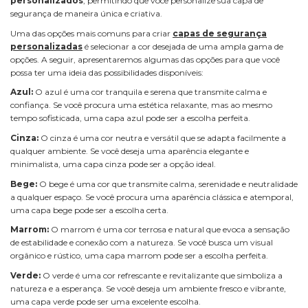
personalizados
, permitindo que você personalize sua capa de
segurança de maneira única e criativa.
Uma das opções mais comuns para criar
capas de segurança
personalizadas
é selecionar a cor desejada de uma ampla gama de
opções. A seguir, apresentaremos algumas das opções para que você
possa ter uma ideia das possibilidades disponíveis:
Azul:
O azul é uma cor tranquila e serena que transmite calma e
confiança. Se você procura uma estética relaxante, mas ao mesmo
tempo sofisticada, uma capa azul pode ser a escolha perfeita.
Cinza:
O cinza é uma cor neutra e versátil que se adapta facilmente a
qualquer ambiente. Se você deseja uma aparência elegante e
minimalista, uma capa cinza pode ser a opção ideal.
Bege:
O bege é uma cor que transmite calma, serenidade e neutralidade
a qualquer espaço. Se você procura uma aparência clássica e atemporal,
uma capa bege pode ser a escolha certa.
Marrom:
O marrom é uma cor terrosa e natural que evoca a sensação
de estabilidade e conexão com a natureza. Se você busca um visual
orgânico e rústico, uma capa marrom pode ser a escolha perfeita.
Verde:
O verde é uma cor refrescante e revitalizante que simboliza a
natureza e a esperança. Se você deseja um ambiente fresco e vibrante,
uma capa verde pode ser uma excelente escolha.