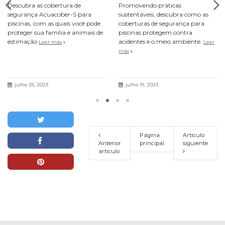
Descubra as cobertura de
Promovendo práticas
segurança Acuacober-S para
sustentáveis, descubra como as
piscinas, com as quais você pode
coberturas de segurança para
proteger sua família e animais de
piscinas protegem contra
estimação
acidentes e o meio ambiente.
Leer más
Leer
más
julho 26, 2023
julho 19, 2023
Página
Artículo
Anterior
principal
siguiente
artículo