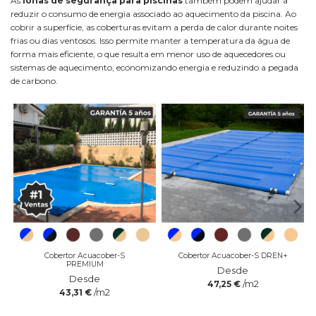
As
lonas de segurança para piscinas
também podem ajudar a
reduzir o consumo de energia associado ao aquecimento da piscina. Ao
cobrir a superfície, as coberturas evitam a perda de calor durante noites
frias ou dias ventosos. Isso permite manter a temperatura da água de
forma mais eficiente, o que resulta em menor uso de aquecedores ou
sistemas de aquecimento, economizando energia e reduzindo a pegada
de carbono.
Cobertor Acuacober-S
Cobertor Acuacober-S DREN+
PREMIUM
Desde
Desde
/m2
47,25 €
/m2
43,31 €