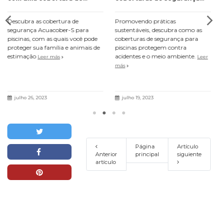
segurança para piscinas
para piscinas
Descubra as cobertura de
Promovendo práticas
segurança Acuacober-S para
sustentáveis, descubra como as
piscinas, com as quais você pode
coberturas de segurança para
proteger sua família e animais de
piscinas protegem contra
estimação
acidentes e o meio ambiente.
Leer más
Leer
más
julho 26, 2023
julho 19, 2023
Página
Artículo
Anterior
principal
siguiente
artículo