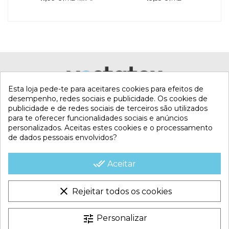
Referência
7000793744
Marca
Esta loja pede-te para aceitares cookies para efeitos de
desempenho, redes sociais e publicidade. Os cookies de
publicidade e de redes sociais de terceiros são utilizados
para te oferecer funcionalidades sociais e anúncios
personalizados. Aceitas estes cookies e o processamento
de dados pessoais envolvidos?
MI CUENTA
done_all
Aceitar
CONTACTA CON NOSOTROS
clear
Rejeitar todos os cookies
CONDICIONES COMERCIALES
tune
Personalizar