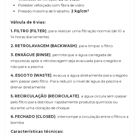
Poliéster reforçado com fibra de vidro
Pressão máxima de trabalho:
2 kg/cm²
Válvula de 6 vias:
1. FILTRO (FILTER)
, para realizar uma filtração normal (de 10 a
14 horas diariamente).
2. RETROLAVAGEM (BACKWASH)
, para limpar o filtro.
3. ENXÁGUE (RINSE)
, permite que a água carregada de
impurezas após a retrolavagem seja evacuada para o esgoto e
não para a piscina.
4. ESGOTO (WASTE)
, evacua a água diretamente para o esgoto
sem passar pelo filtro. Para reduzir o nível de água da piscina e
drenar diretamente.
5. RECIRCULAÇÃO (RECIRCULATE)
, a água circula sem passar
pelo filtro para distribuir rapidamente produtos químicos ou
durante uma cloração de choque.
6. FECHADO (CLOSED)
, interrompe a circulação entre o filtro e a
bomba.
Características técnicas: