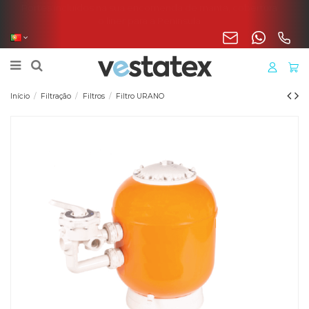
Portes incluídos na sua encomenda de manta, cobertura
o liner para a Península
Início
Filtração
Filtros
Filtro URANO