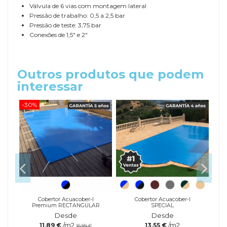
Válvula de 6 vias com montagem lateral
Pressão de trabalho: 0,5 a 2,5 bar
Pressão de teste: 3,75 bar
Conexões de 1,5" e 2"
Outros produtos que podem
interessar
-30%
-20
a
Cobertor Acuacober-I
Cobertor Acuacober-I
Premium RECTANGULAR
SPECIAL
Desde
Desde
/m2
/m2
11,89 €
13,55 €
16,99 €