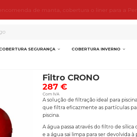
 encomenda de manta, cobertura o liner para a Pe
COBERTURA SEGURANÇA
COBERTURA INVERNO
Filtro CRONO
287 €
Com IVA
A solução de filtração ideal para piscin
que filtra eficazmente as partículas p
piscina.
A água passa através do filtro de sílic
e a água sai limpa para ser devolvida à p