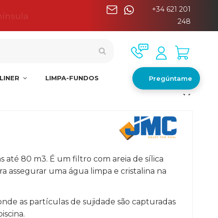
+34 621 201
nínsula
248
LINER
LIMPA-FUNDOS
Pregúntame
as até 80 m3. É um filtro com areia de sílica
ara assegurar uma água limpa e cristalina na
a onde as partículas de sujidade são capturadas
iscina.