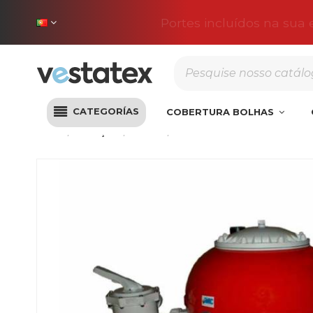
Portes incluídos na sua
CATEGORÍAS
COBERTURA BOLHAS
Início
Filtração
Filtros
Filtro CRONO