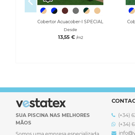
Premium
Cobertor Acuacober-I SPECIAL
Cob
Desde
13,55 €
/m2
 €
Referência
7000793741
CONTA
SUA PISCINA NAS MELHORES
(+34) 6
MÃOS
(+34) 6
info@v
Somos uma empresa especializada