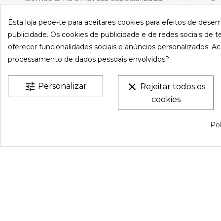
na venda online de coberturas para
C. Emigr
España
Esta loja pede-te para aceitares cookies para efeitos de dese
piscinas e produtos de filtração,
Bulevard
publicidade. Os cookies de publicidade e de redes sociais de te
climatização, limpeza e desinfeção
España
oferecer funcionalidades sociais e anúncios personalizados. Ac
para piscinas privadas privadas.
Atenção t
processamento de dados pessoais envolvidos?
Sexta-feir
CONHEÇA-NO
S
De 9:00 a 
tune
clear
Personalizar
Rejeitar todos os
cookies
VESTATEX © 2026 |
Aviso legal |
Termos e Condições |
P
Pol
Privacidade |
Mapa do site