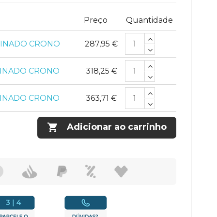
Preço
Quantidade
AMINADO CRONO
287,95 €
MINADO CRONO
318,25 €
MINADO CRONO
363,71 €

Adicionar ao carrinho