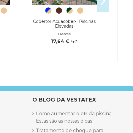
Cobertor Acuacober-I Piscinas
Compa
Elevadas
Desde
17,64 €
/m2
Marca
O BLOG DA VESTATEX
Como aumentar o pH da piscina:
Estas são as nossas dicas
Tratamento de choque para