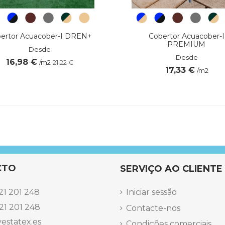
ertor Acuacober-I DREN+
Cobertor Acuacober-I
PREMIUM
Desde
Desde
16,98 €
/m2
21,22 €
17,33 €
/m2
CTO
SERVIÇO AO CLIENTE
21 201 248
Iniciar sessão
21 201 248
Contacte-nos
estatex.es
Condições comerciais