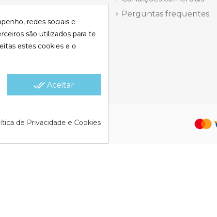
antes 14, Local 8 | Madrid,
Perguntas frequentes
mpenho, redes sociais e
 dels Musics, 11 | Alicante,
rceiros são utilizados para te
eitas estes cookies e o
elefônica Segunda a
a
15:30 h.
done_all
Aceitar
olítica de Cookies |
Política de
ítica de Privacidade e Cookies