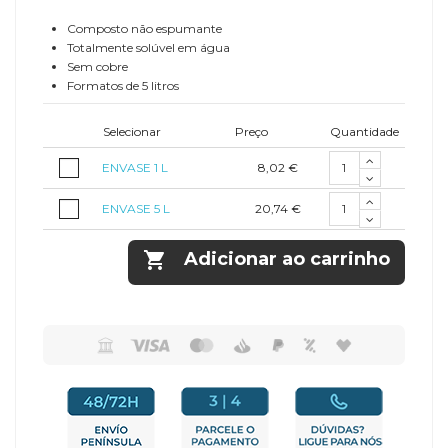
Composto não espumante
Totalmente solúvel em água
Sem cobre
Formatos de 5 litros
Selecionar
Preço
Quantidade
8,02 €
ENVASE 1 L
20,74 €
ENVASE 5 L

Adicionar ao carrinho