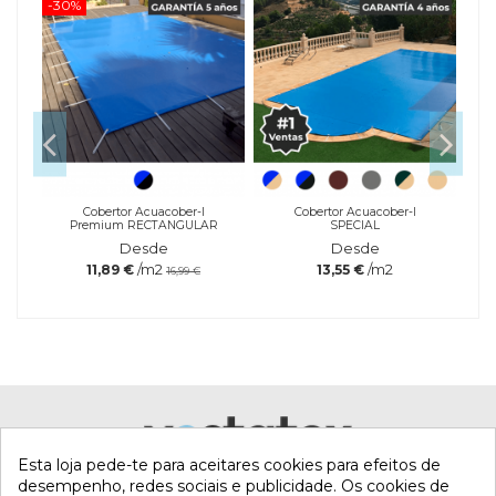
-30%
-20
a
Cobertor Acuacober-I
Cobertor Acuacober-I
Premium RECTANGULAR
SPECIAL
Desde
Desde
/m2
/m2
11,89 €
13,55 €
16,99 €
Referência
quiInvernadorLiq-
Marca
noCobre-1l
Esta loja pede-te para aceitares cookies para efeitos de
desempenho, redes sociais e publicidade. Os cookies de