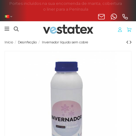
Portes incluídos na sua encomenda de manta, cobertura
o liner para a Península
Início
Desinfecção
Invernador líquido sem cobre