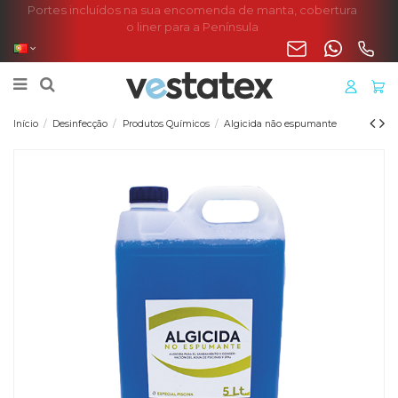
Portes incluídos na sua encomenda de manta, cobertura
o liner para a Península
Início
Desinfecção
Produtos Químicos
Algicida não espumante