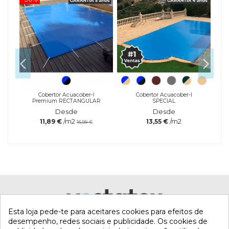
Cobertor Acuacober-I
Cobertor Acuacober-I
Premium RECTANGULAR
SPECIAL
Desde
Desde
/m2
/m2
11,89 €
13,55 €
16,99 €
Referência
quiAlgicida-
Marca
noespuma-1l
Esta loja pede-te para aceitares cookies para efeitos de
desempenho, redes sociais e publicidade. Os cookies de