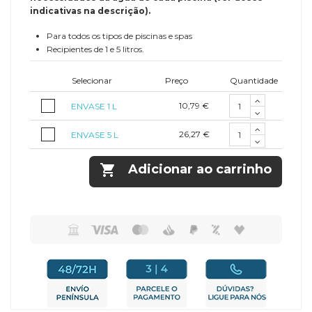
indicativas na descrição).
Para todos os tipos de piscinas e spas
Recipientes de 1 e 5 litros.
Selecionar
Preço
Quantidade
10,79 €
ENVASE 1 L
26,27 €
ENVASE 5 L

Adicionar ao carrinho