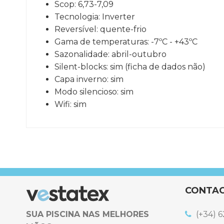
Scop: 6,73-7,09
Tecnologia: Inverter
Reversível: quente-frio
Gama de temperaturas: -7ºC - +43ºC
Sazonalidade: abril-outubro
Silent-blocks: sim (ficha de dados não)
Capa inverno: sim
Modo silencioso: sim
Wifi: sim
Referência
GHD-150-0052
CONTA
SUA PISCINA NAS MELHORES
(+34) 6