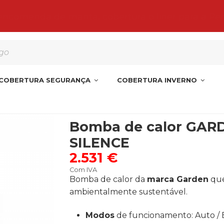
 encomenda de manta, cobertura o liner para a Pe
COBERTURA SEGURANÇA
COBERTURA INVERNO
Bomba de calor GARDEN PAC PRO SILENCE
Bomba de calor GAR
SILENCE
2.531 €
Com IVA
Bomba de calor da
marca Garden
que
ambientalmente sustentável.
Modos
de funcionamento: Auto / B