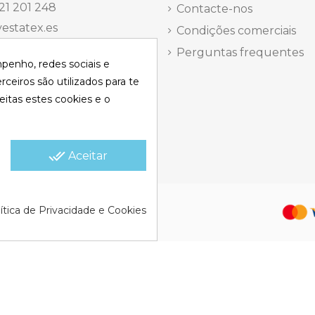
21 201 248
Contacte-nos
estatex.es
Condições comerciais
antes 14, Local 8 | Madrid,
Perguntas frequentes
mpenho, redes sociais e
 dels Musics, 11 | Alicante,
rceiros são utilizados para te
eitas estes cookies e o
elefônica Segunda a
a
15:30 h.
done_all
Aceitar
olítica de Cookies |
Política de
ítica de Privacidade e Cookies