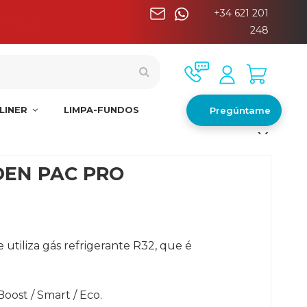
+34 621 201
nínsula
248
LINER
LIMPA-FUNDOS
Pregúntame
DEN PAC PRO
 utiliza gás refrigerante R32, que é
oost / Smart / Eco.