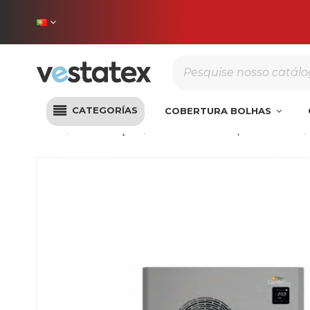
Portes incluídos na sua
CATEGORÍAS
COBERTURA BOLHAS
Início
Climatização
Bombas de calor para Piscinas