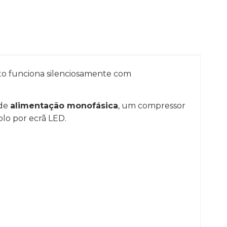
o funciona silenciosamente com
 de
alimentação monofásica
, um compressor
olo por ecrã LED.