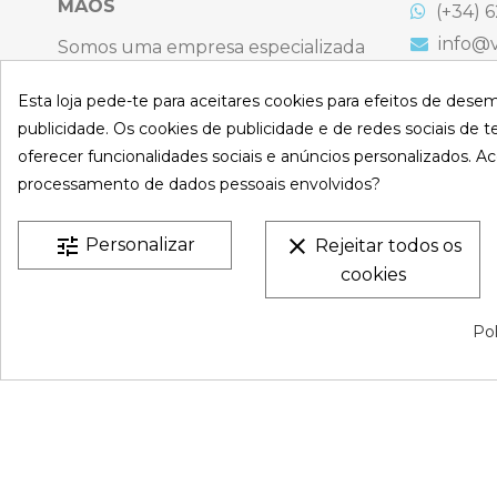
MÃOS
(+34) 6
info@v
Somos uma empresa especializada
na venda online de coberturas para
C. Emigr
España
Esta loja pede-te para aceitares cookies para efeitos de dese
piscinas e produtos de filtração,
Bulevard
publicidade. Os cookies de publicidade e de redes sociais de te
climatização, limpeza e desinfeção
España
oferecer funcionalidades sociais e anúncios personalizados. Ac
para piscinas privadas privadas.
Atenção t
processamento de dados pessoais envolvidos?
Sexta-feir
CONHEÇA-NO
S
De 9:00 a 
tune
clear
Personalizar
Rejeitar todos os
cookies
VESTATEX © 2026 |
Aviso legal |
Termos e Condições |
P
Pol
Privacidade |
Mapa do site