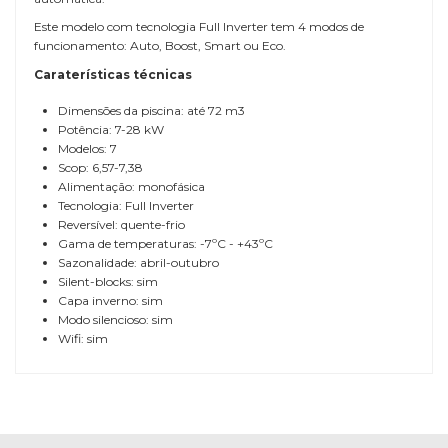
Este modelo com tecnologia Full Inverter tem 4 modos de
funcionamento: Auto, Boost, Smart ou Eco.
Caraterísticas técnicas
Dimensões da piscina: até 72 m3
Potência: 7-28 kW
Modelos: 7
Scop: 6,57-7,38
Alimentação: monofásica
Tecnologia: Full Inverter
Reversível: quente-frio
Gama de temperaturas: -7ºC - +43ºC
Sazonalidade: abril-outubro
Silent-blocks: sim
Capa inverno: sim
Modo silencioso: sim
Wifi: sim
Referência
GHD-150-0043