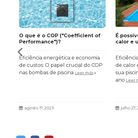
O que é o COP ("Coefficient of
É possí
Performance")?
calor e 
aquecer 
Eficiência energética e economia
Eficiênc
de custos: O papel crucial do COP
de calor
nas bombas de piscina
sua pisci
Leer más
ano
Leer 
agosto 17, 2023
julho 27,