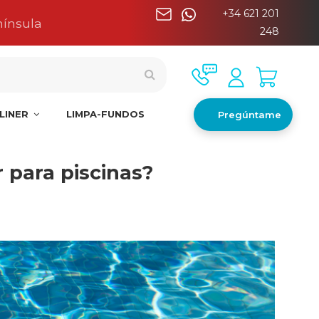
+34 621 201
nínsula
248
LINER
LIMPA-FUNDOS
Pregúntame
inas?
 para piscinas?