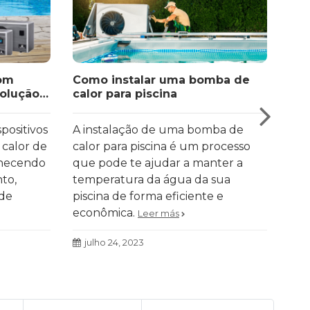
com
Como instalar uma bomba de
Qua
solução
calor para piscina
amb
ento e
cal
positivos
A instalação de uma bomba de
Uma
 calor de
calor para piscina é um processo
efi
rnecendo
que pode te ajudar a manter a
Des
to,
temperatura da água da sua
de 
de
piscina de forma eficiente e
pis
econômica.
Leer más
julho 24, 2023
ju