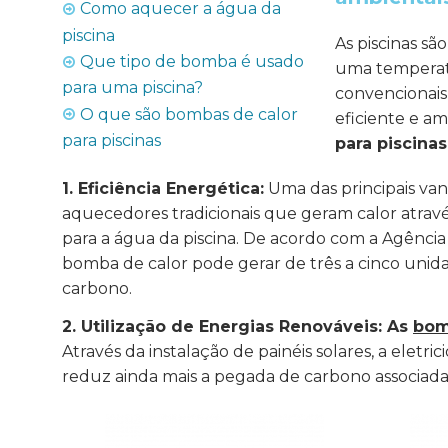
Como aquecer a água da
piscina
As piscinas s
Que tipo de bomba é usado
uma temperatu
para uma piscina?
convencionais
O que são bombas de calor
eficiente e a
para piscinas
para piscinas
1. Eficiência Energética:
Uma das principais va
aquecedores tradicionais que geram calor através 
para a água da piscina. De acordo com a Agência
bomba de calor pode gerar de três a cinco unid
carbono.
2. Utilização de Energias Renováveis: As
bom
Através da instalação de painéis solares, a eletri
reduz ainda mais a pegada de carbono associada 