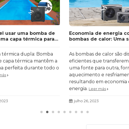
vel usar uma bomba de
Economia de energia 
uma capa térmica para
bombas de calor: Uma 
a sua piscina?
eficiente para aquecim
resfriamento.
ia térmica dupla: Bomba
As bombas de calor são dis
 e capa térmica mantêm a
eficientes que transferem
na perfeita durante todo o
uma fonte para outra, fo
aquecimento e resfriamen
más
resultando em economia 
energia.
Leer más
 2023
julho 26, 2023