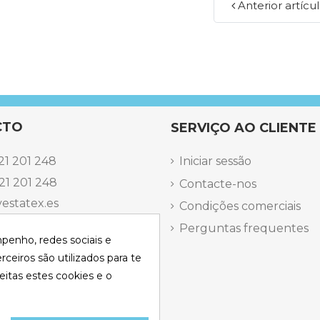
Anterior artícu
CTO
SERVIÇO AO CLIENTE
21 201 248
Iniciar sessão
21 201 248
Contacte-nos
estatex.es
Condições comerciais
antes 14, Local 8 | Madrid,
Perguntas frequentes
mpenho, redes sociais e
 dels Musics, 11 | Alicante,
rceiros são utilizados para te
eitas estes cookies e o
elefônica Segunda a
a
15:30 h.