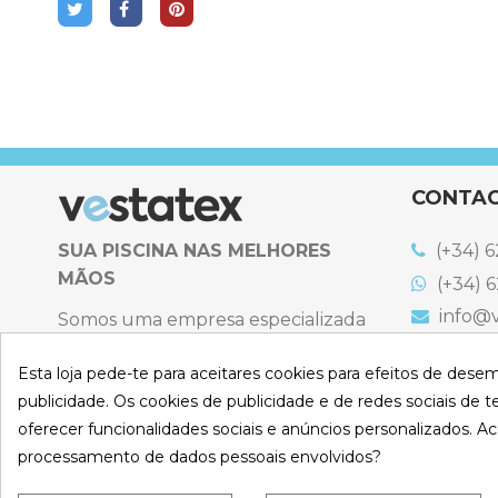
CONTA
SUA PISCINA NAS MELHORES
(+34) 6
MÃOS
(+34) 6
info@v
Somos uma empresa especializada
na venda online de coberturas para
C. Emigr
España
Esta loja pede-te para aceitares cookies para efeitos de dese
piscinas e produtos de filtração,
Bulevard
publicidade. Os cookies de publicidade e de redes sociais de te
climatização, limpeza e desinfeção
España
oferecer funcionalidades sociais e anúncios personalizados. Ac
para piscinas privadas privadas.
Atenção t
processamento de dados pessoais envolvidos?
Sexta-feir
CONHEÇA-NO
S
De 9:00 a 