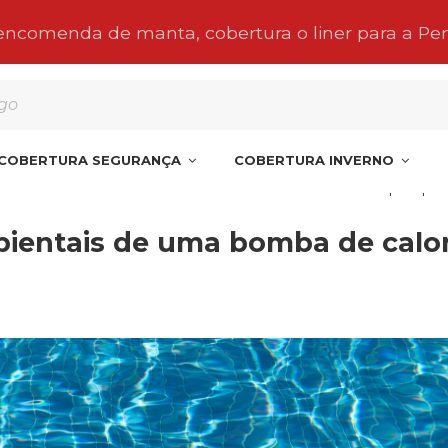
 encomenda de manta, cobertura o liner para a Pe
COBERTURA SEGURANÇA
COBERTURA INVERNO
s são os benefícios ambientais de uma bomba de calor para pisc
bientais de uma bomba de calor