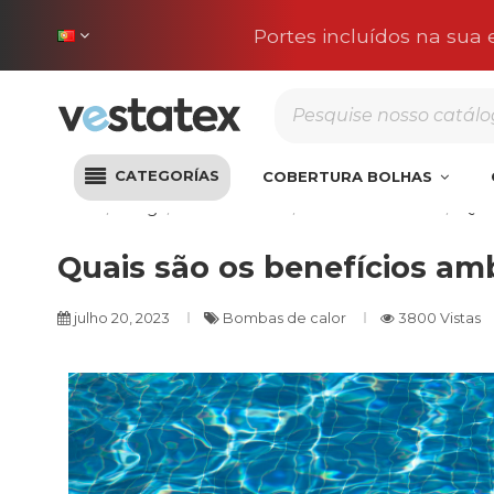
Portes incluídos na sua
CATEGORÍAS
COBERTURA BOLHAS
Início
Blog
Climatización
Bombas de calor
Quai
Quais são os benefícios am
julho 20, 2023
Bombas de calor
3800 Vistas