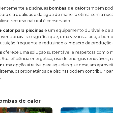
ientemente a piscina, as
bombas de calor
também podem
tura e a qualidade da água de maneira ótima, sem a ne
alioso recurso natural é conservado.
 calor para piscinas
é um equipamento durável e de alt
encionais. Isso significa que, uma vez instalada, a bom
bstituição frequente e reduzindo o impacto da produçã
s
oferece uma solução sustentável e respeitosa com o 
ua eficiência energética, uso de energias renováveis, r
r
uma opção atrativa para aqueles que desejam aproveita
istema, os proprietários de piscinas podem contribuir 
.
bombas de calor