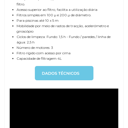
filtro.
Acesso superior ao filtro, facilita a utilização diária
Filtros simples em 100 µ e 200 µ de diâmetro.
Para piscinas até 10 x 5 m
Mobilidade por meio de rastos de tracção, acelerómetro e
giroscópio
Ciclos de limpeza: Fundo: 1,5 h - Fundo / paredes / linha de
água: 2,5 h
Número de motores: 3
Filtro rígido com acesso por cima
Capacidade de filtragem 4L