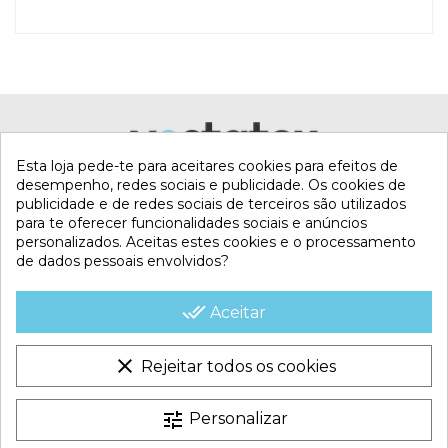
TAMAÑO DE LA PISCINA
Até 10 m
LONGITUD DE CABLE
15 m
ÁREA DE LIMPEZA
Fundo, paredes e linha da água
CONTROLO REMOTO
Não
CICLO DE LIMPEZA
1.5 / 2.5 h
Esta loja pede-te para aceitares cookies para efeitos de
desempenho, redes sociais e publicidade. Os cookies de
REVESTIMENTO
Betão / tela reforçada / poliéster /
publicidade e de redes sociais de terceiros são utilizados
mosaico / forro / PVC / gresite
para te oferecer funcionalidades sociais e anúncios
personalizados. Aceitas estes cookies e o processamento
AUTONOMIA
Não aplicável (com cabo)
de dados pessoais envolvidos?
MI CUENTA
TROLLEY
Não
done_all
Aceitar
CONTACTA CON NOSOTROS
Referência
17919
clear
Rejeitar todos os cookies
CONDICIONES COMERCIALES
Marca
tune
Personalizar