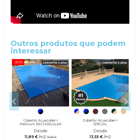
Outros produtos que podem
interessar
-30%
-20
a
Cobertor Acuacober-I
Cobertor Acuacober-I
Premium RECTANGULAR
SPECIAL
Desde
Desde
/m2
/m2
11,89 €
13,55 €
16,99 €