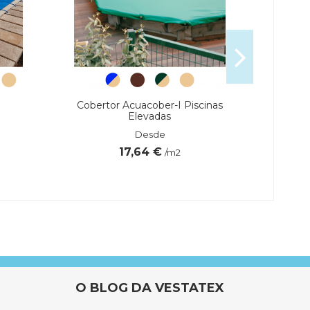
Cobertor Acuacober-I Piscinas
Compa
Elevadas
Desde
17,64 €
/m2
O BLOG DA VESTATEX