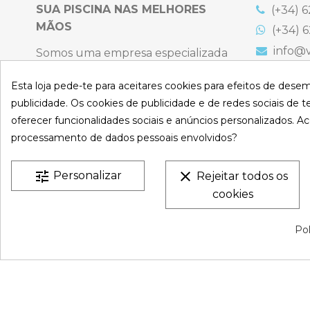
CICLO DE LIMPEZA
SUA PISCINA NAS MELHORES
(+34) 6
MÃOS
(+34) 6
REVESTIMENTO
info@v
Somos uma empresa especializada
AUTONOMIA
na venda online de coberturas para
C. Emigr
España
Esta loja pede-te para aceitares cookies para efeitos de dese
piscinas e produtos de filtração,
TROLLEY
Bulevard
publicidade. Os cookies de publicidade e de redes sociais de te
climatização, limpeza e desinfeção
España
oferecer funcionalidades sociais e anúncios personalizados. Ac
para piscinas privadas privadas.
Atenção t
Referência
PSL-200-0301
processamento de dados pessoais envolvidos?
Sexta-feir
CONHEÇA-NO
S
De 9:00 a 
tune
clear
Personalizar
Rejeitar todos os
cookies
VESTATEX © 2026 |
Aviso legal |
Termos e Condições |
P
Pol
Privacidade |
Mapa do site