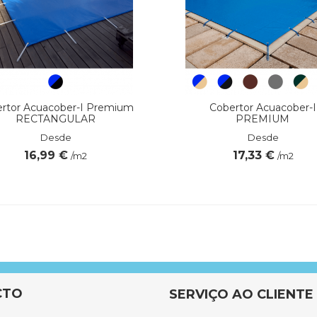
rtor Acuacober-I Premium
Cobertor Acuacober-I
RECTANGULAR
PREMIUM
Desde
Desde
16,99 €
17,33 €
/m2
/m2
Até 8 m
12 m
Fundo e paredes
CTO
SERVIÇO AO CLIENTE
Não