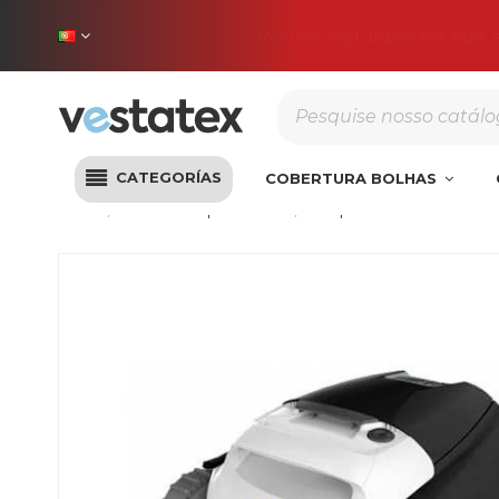
Portes incluídos na sua
CATEGORÍAS
COBERTURA BOLHAS
Início
Robôs Limpa-fundos
Limpa-fundos eléctricos