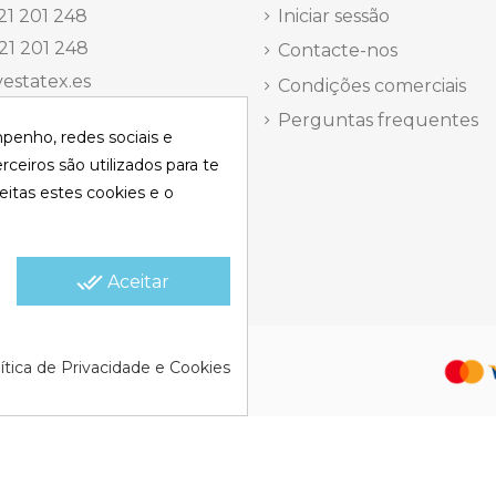
1.5h
21 201 248
Iniciar sessão
21 201 248
Contacte-nos
Gresite / liner / poliéster / P
estatex.es
Condições comerciais
Não aplicável (com cabo)
antes 14, Local 8 | Madrid,
Perguntas frequentes
mpenho, redes sociais e
Não
 dels Musics, 11 | Alicante,
rceiros são utilizados para te
eitas estes cookies e o
elefônica Segunda a
a
15:30 h.
done_all
Aceitar
olítica de Cookies |
Política de
ítica de Privacidade e Cookies