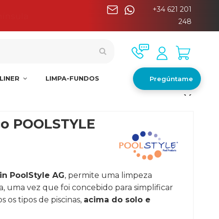
+34 621 201
nínsula
248
LINER
LIMPA-FUNDOS
Pregúntame
ico POOLSTYLE
in PoolStyle AG
, permite uma limpeza
a, uma vez que foi concebido para simplificar
 os tipos de piscinas,
acima do solo e