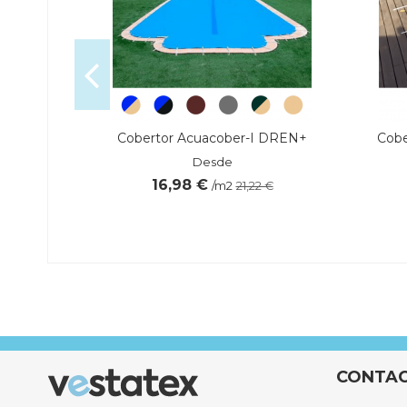
SPECIAL
Cobertor Acuacober-I DREN+
Cobe
Desde
16,98 €
/m2
21,22 €
TAMAÑO DE LA PISCINA
LONGITUD DE CABLE
ÁREA DE LIMPEZA
CONTA
CONTROLO REMOTO