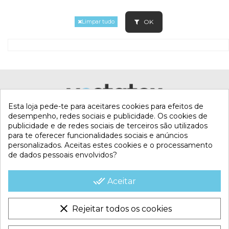
OK
Limpar tudo
Esta loja pede-te para aceitares cookies para efeitos de
desempenho, redes sociais e publicidade. Os cookies de
publicidade e de redes sociais de terceiros são utilizados
para te oferecer funcionalidades sociais e anúncios
personalizados. Aceitas estes cookies e o processamento
de dados pessoais envolvidos?
MI CUENTA
done_all
Aceitar
CONTACTA CON NOSOTROS
clear
Rejeitar todos os cookies
CONDICIONES COMERCIALES