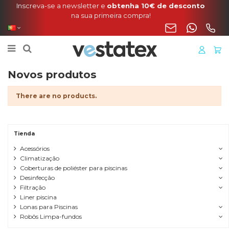
Inscreva-se a newsletter e
obtenha 10€ de desconto
na sua primeira compra!
Novos produtos
There are no products.
Tienda
Acessórios
Climatização
Coberturas de poliéster para piscinas
Desinfecção
Filtração
Liner piscina
Lonas para Piscinas
Robôs Limpa-fundos