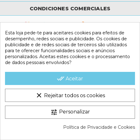
CONDICIONES COMERCIALES
Esta loja pede-te para aceitares cookies para efeitos de
VESTATEX © 2026 |
Aviso legal |
Termos e Condições |
desempenho, redes sociais e publicidade. Os cookies de
Política de Cookies |
Política de Privacidade |
Mapa do site
publicidade e de redes sociais de terceiros são utilizados
para te oferecer funcionalidades sociais e anúncios
personalizados. Aceitas estes cookies e o processamento
de dados pessoais envolvidos?
done_all
Aceitar
clear
Rejeitar todos os cookies
tune
Personalizar
Política de Privacidade e Cookies