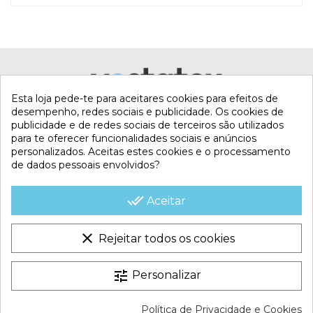
Esta loja pede-te para aceitares cookies para efeitos de
desempenho, redes sociais e publicidade. Os cookies de
publicidade e de redes sociais de terceiros são utilizados
para te oferecer funcionalidades sociais e anúncios
personalizados. Aceitas estes cookies e o processamento
de dados pessoais envolvidos?
MI CUENTA
done_all
Aceitar
CONTACTA CON NOSOTROS
clear
Rejeitar todos os cookies
CONDICIONES COMERCIALES
tune
Personalizar
VESTATEX © 2026 |
Aviso legal |
Termos e Condições |
Política de Privacidade e Cookies