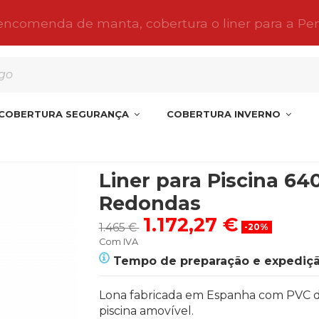
 encomenda de manta, cobertura o liner para a Pe
COBERTURA SEGURANÇA
COBERTURA INVERNO
nas Redondas
Liner para Piscina 64
Redondas
1.172,27 €
1.465 €
-20%
Com IVA
Tempo de preparação e expediçã
Lona fabricada em Espanha com PVC de 
piscina amovível.