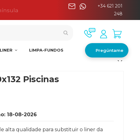
+34 621 201
nínsula
248
LINER
LIMPA-FUNDOS
Pregúntame
0x132 Piscinas
o: 18-08-2026
alta qualidade para substituir o liner da