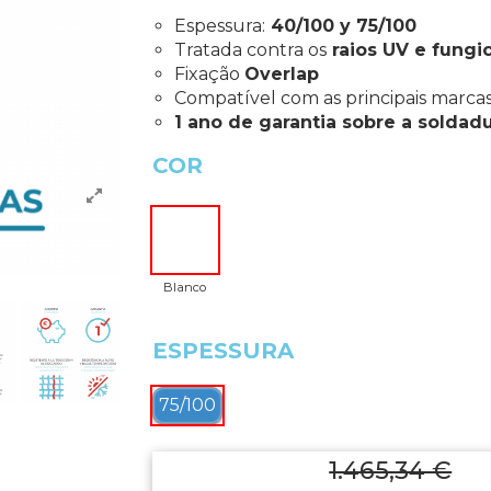
Espessura:
40/100 y 75/100
Tratada contra os
raios UV e fungi
Fixação
Overlap
Compatível com as principais marca
1 ano de garantia sobre a soldad
COR
Blanco
ESPESSURA
75/100
1.465,34 €