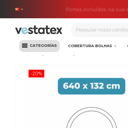
Portes incluídos na sua
CATEGORÍAS
COBERTURA BOLHAS
Início
Liner piscina
Liner para Piscina 640x132 Pisci
-20%