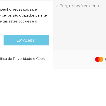
antes 14, Local 8 | Madrid,
Perguntas frequentes
mpenho, redes sociais e
 dels Musics, 11 | Alicante,
rceiros são utilizados para te
eitas estes cookies e o
elefônica Segunda a
a
15:30 h.
done_all
Aceitar
olítica de Cookies |
Política de
ítica de Privacidade e Cookies