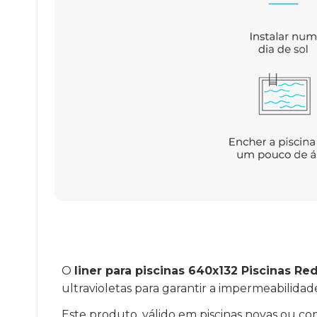
O
liner para piscinas 640x132 Piscinas R
ultravioletas para garantir a impermeabilida
Este produto, válido em piscinas novas ou co