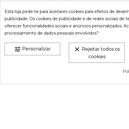
na venda online de coberturas para
C. Emigr
España
Esta loja pede-te para aceitares cookies para efeitos de dese
piscinas e produtos de filtração,
Bulevard
publicidade. Os cookies de publicidade e de redes sociais de te
climatização, limpeza e desinfeção
España
oferecer funcionalidades sociais e anúncios personalizados. Ac
para piscinas privadas privadas.
Atenção t
processamento de dados pessoais envolvidos?
Sexta-feir
CONHEÇA-NO
S
De 9:00 a 
tune
clear
Personalizar
Rejeitar todos os
cookies
VESTATEX © 2026 |
Aviso legal |
Termos e Condições |
P
Pol
Privacidade |
Mapa do site