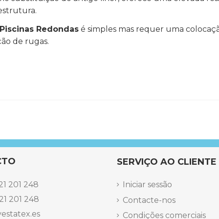
estrutura.
2 Piscinas Redondas
é simples mas requer uma colocaçã
ção de rugas.
CTO
SERVIÇO AO CLIENTE
21 201 248
Iniciar sessão
21 201 248
Contacte-nos
estatex.es
Condições comerciais