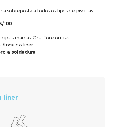
ma sobreposta a todos os tipos de piscinas.
5/100
o
ipais marcas: Gre, Toi e outras
uência do liner
bre a soldadura
 liner