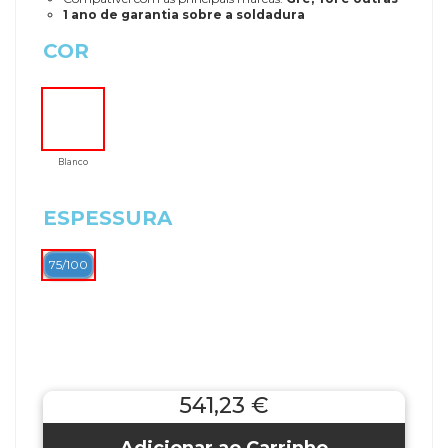
1 ano de garantia sobre a soldadura
COR
Blanco
ESPESSURA
75/100
541,23 €