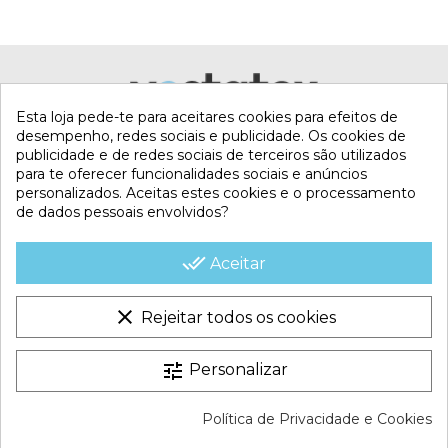
Esta loja pede-te para aceitares cookies para efeitos de
desempenho, redes sociais e publicidade. Os cookies de
publicidade e de redes sociais de terceiros são utilizados
para te oferecer funcionalidades sociais e anúncios
personalizados. Aceitas estes cookies e o processamento
de dados pessoais envolvidos?
MI CUENTA
done_all
Aceitar
CONTACTA CON NOSOTROS
clear
Rejeitar todos os cookies
CONDICIONES COMERCIALES
tune
Personalizar
VESTATEX © 2026 |
Aviso legal |
Termos e Condições |
Política de Privacidade e Cookies
Política de Cookies |
Política de Privacidade |
Mapa do site