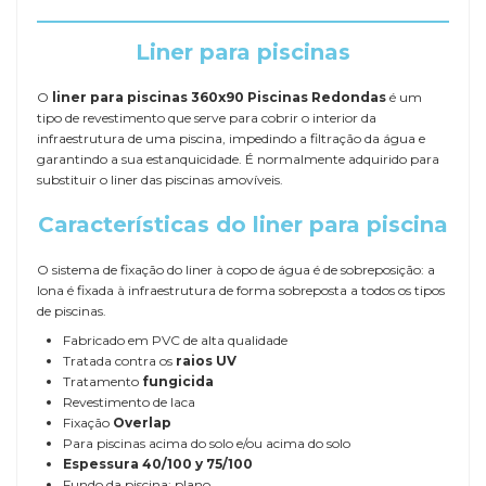
Liner para piscinas
O
liner para piscinas 360x90 Piscinas Redondas
é um
tipo de revestimento que serve para cobrir o interior da
infraestrutura de uma piscina, impedindo a filtração da água e
garantindo a sua estanquicidade. É normalmente adquirido para
substituir o liner das piscinas amovíveis.
Características do liner para piscina
O sistema de fixação do liner à copo de água é de sobreposição: a
lona é fixada à infraestrutura de forma sobreposta a todos os tipos
de piscinas.
Fabricado em PVC de alta qualidade
Tratada contra os
raios UV
Tratamento
fungicida
Revestimento de laca
Fixação
Overlap
Para piscinas acima do solo e/ou acima do solo
Espessura
40/100 y 75/100
Fundo da piscina: plano