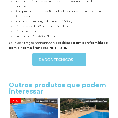
Inclui manómetro para indicar a pressão do caudal da
bomba
Adequado para meios filtrantes tais como: areia de vidro e
Aqualoon
Permite uma carga de areia até 50 kg
Conectores de 38 mm de diâmetro
Cor: cinzento
Tamanho: 59 x 40 x 71 cm
O kit de filtração monobloco é
certificado em conformidade
com a norma francesa NF P - 318.
Outros produtos que podem
interessar
-30%
-20