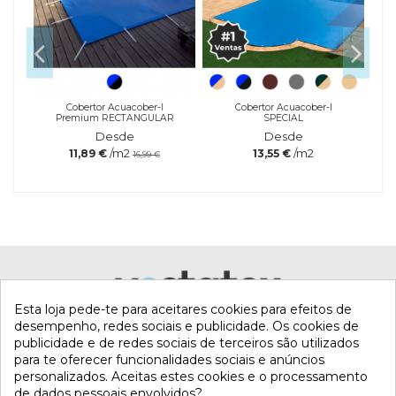
a
Cobertor Acuacober-I
Cobertor Acuacober-I
Premium RECTANGULAR
SPECIAL
Desde
Desde
/m2
/m2
11,89 €
13,55 €
16,99 €
CAUDAL DE SUCCIÓN
6 M3/H
GRANULOMETRÍA DE ARENA
0.4 ÷ 0.8 MM
CV
INSTALACIÓN ELÉCTRICA
Esta loja pede-te para aceitares cookies para efeitos de
Referência
desempenho, redes sociais e publicidade. Os cookies de
FS40000000
publicidade e de redes sociais de terceiros são utilizados
Marca
para te oferecer funcionalidades sociais e anúncios
personalizados. Aceitas estes cookies e o processamento
de dados pessoais envolvidos?