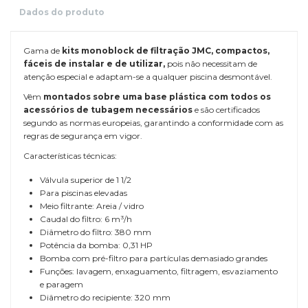
Dados do produto
Gama de
kits monoblock de filtração JMC, compactos,
fáceis de instalar e de utilizar,
pois não necessitam de
atenção especial e adaptam-se a qualquer piscina desmontável.
Vêm
montados sobre uma base plástica com todos os
acessórios de tubagem necessários
e são certificados
segundo as normas europeias, garantindo a conformidade com as
regras de segurança em vigor.
Características técnicas:
Válvula superior de 1 1/2
Para piscinas elevadas
Meio filtrante: Areia / vidro
Caudal do filtro: 6 m³/h
Diâmetro do filtro: 380 mm
Potência da bomba: 0,31 HP
Bomba com pré-filtro para partículas demasiado grandes
Funções: lavagem, enxaguamento, filtragem, esvaziamento
e paragem
Diâmetro do recipiente: 320 mm