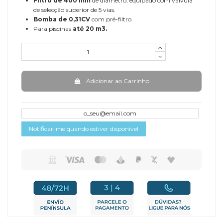
Filtro de 400 mm
de diâmetro, equipado com válvula
de selecção superior de 5 vias.
Bomba de 0,31CV
com pré-filtro.
Para piscinas
até 20 m3.
Adicionar ao Carrinho
Notificar-me quando estiver disponível