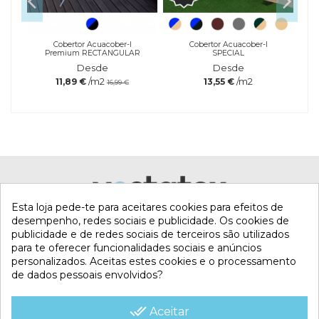
a
Cobertor Acuacober-I
Cobertor Acuacober-I
Premium RECTANGULAR
SPECIAL
Desde
Desde
/m2
/m2
11,89 €
13,55 €
16,99 €
Referência
quiCloro90-200-1kg
Marca
Esta loja pede-te para aceitares cookies para efeitos de
desempenho, redes sociais e publicidade. Os cookies de
publicidade e de redes sociais de terceiros são utilizados
para te oferecer funcionalidades sociais e anúncios
personalizados. Aceitas estes cookies e o processamento
de dados pessoais envolvidos?
MI CUENTA
done_all
Aceitar