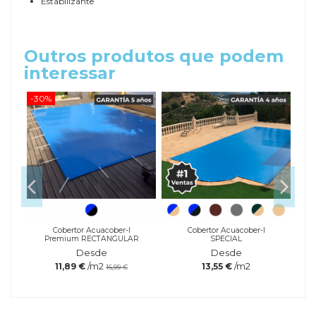
Estabilizante
Outros produtos que podem
interessar
-30%
-20
a
Cobertor Acuacober-I
Cobertor Acuacober-I
Premium RECTANGULAR
SPECIAL
Desde
Desde
/m2
/m2
11,89 €
13,55 €
16,99 €
Referência
Cloro5sin-cob-Past1KG
Marca