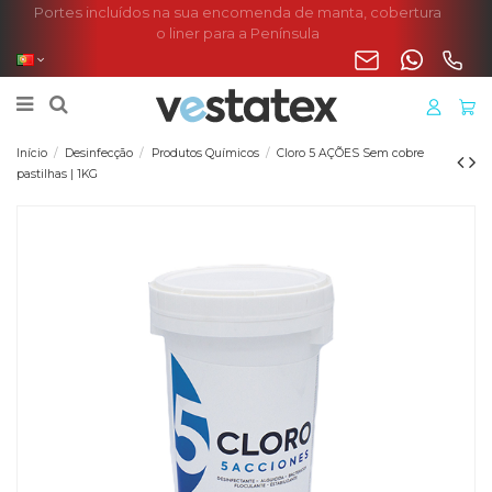
Portes incluídos na sua encomenda de manta, cobertura
o liner para a Península
Início
Desinfecção
Produtos Químicos
Cloro 5 AÇÕES Sem cobre
pastilhas | 1KG