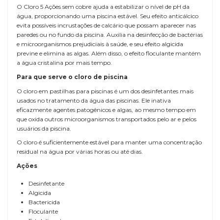
O Cloro 5 Ações sem cobre ajuda a estabilizar o nível de pH da
água, proporcionando uma piscina estável. Seu efeito anticálcico
evita possíveis incrustações de calcário que possam aparecer nas
paredes ou no fundo da piscina. Auxilia na desinfecção de bactérias
e microorganismos prejudiciais à saúde, e seu efeito algicida
previne e elimina as algas. Além disso, o efeito floculante mantém
a água cristalina por mais tempo.
Para que serve o cloro de piscina
O cloro em pastilhas para piscinas é um dos desinfetantes mais
usados no tratamento da água das piscinas. Ele inativa
eficazmente agentes patogênicos e algas, ao mesmo tempo em
que oxida outros microorganismos transportados pelo ar e pelos
usuários da piscina.
O cloro é suficientemente estável para manter uma concentração
residual na água por várias horas ou até dias.
Ações
Desinfetante
Algicida
Bactericida
Floculante