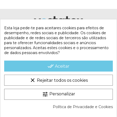
Esta loja pede-te para aceitares cookies para efeitos de
desempenho, redes sociais e publicidade. Os cookies de
publicidade e de redes sociais de terceiros são utilizados
para te oferecer funcionalidades sociais e anúncios
personalizados. Aceitas estes cookies e o processamento
de dados pessoais envolvidos?
MI CUENTA
done_all
Aceitar
CONTACTA CON NOSOTROS
clear
Rejeitar todos os cookies
CONDICIONES COMERCIALES
tune
Personalizar
VESTATEX © 2026 |
Aviso legal |
Termos e Condições |
Política de Privacidade e Cookies
Política de Cookies |
Política de Privacidade |
Mapa do site