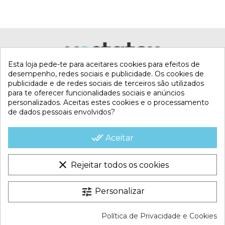
Esta loja pede-te para aceitares cookies para efeitos de
desempenho, redes sociais e publicidade. Os cookies de
publicidade e de redes sociais de terceiros são utilizados
para te oferecer funcionalidades sociais e anúncios
personalizados. Aceitas estes cookies e o processamento
de dados pessoais envolvidos?
MI CUENTA
done_all
Aceitar
CONTACTA CON NOSOTROS
clear
Rejeitar todos os cookies
CONDICIONES COMERCIALES
tune
Personalizar
VESTATEX © 2026 |
Aviso legal |
Termos e Condições |
Política de Privacidade e Cookies
Política de Cookies |
Política de Privacidade |
Mapa do site