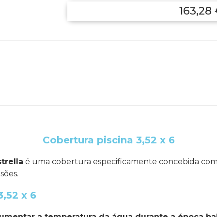
163,28
Cobertura piscina 3,52 x 6
trella
é uma cobertura especificamente concebida com
sões.
3,52 x 6
umentar a temperatura da água durante a época ba