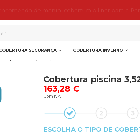
 encomenda de manta, cobertura o liner para a Pe
COBERTURA SEGURANÇA
COBERTURA INVERNO
 de piscina Norgalicia
Cobertura piscina 3,52X6 Estrella
Cobertura piscina 3,52
163,28 €
Com IVA
ESCOLHA O TIPO DE COBER