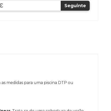
 €
 as medidas para uma piscina DTP ou
lnear
. Trata-se de uma cobertura de verão