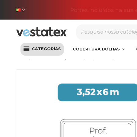
Portes incluídos na sua
CATEGORÍAS
COBERTURA BOLHAS
Início
Coberturas de poliéster para piscinas
Cobertura