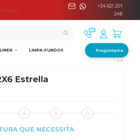
+34 621 201
nínsula
248
LINER
LIMPA-FUNDOS
Pregúntame
X6 Estrella
TURA QUE NECESSITA