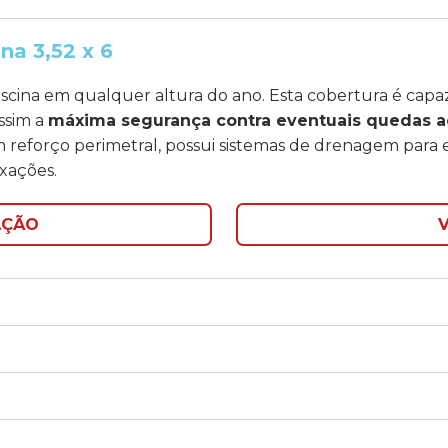
na 3,52 x 6
iscina em qualquer altura do ano. Esta cobertura é cap
ssim a
máxima segurança contra eventuais quedas ac
 reforço perimetral, possui sistemas de drenagem para e
ixações.
AÇÃO
V