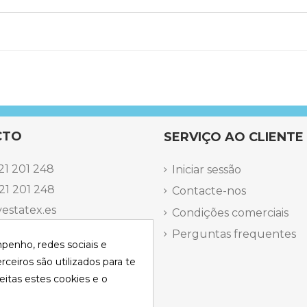
CTO
SERVIÇO AO CLIENTE
21 201 248
Iniciar sessão
21 201 248
Contacte-nos
estatex.es
Condições comerciais
antes 14, Local 8 | Madrid,
Perguntas frequentes
mpenho, redes sociais e
 dels Musics, 11 | Alicante,
rceiros são utilizados para te
eitas estes cookies e o
elefônica Segunda a
a