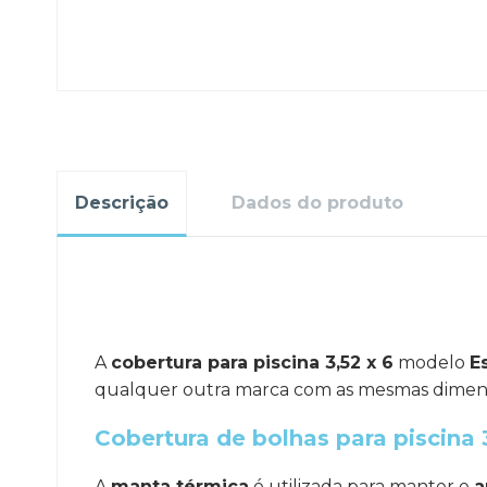
Descrição
Dados do produto
.
A
cobertura para piscina 3,52 x 6
modelo
Es
qualquer outra marca com as mesmas dimen
Cobertura de bolhas para piscina 
A
manta térmica
é utilizada para manter e
a