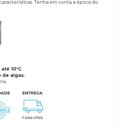
características. Tenha em conta a época do
até 10°C
.
 de algas.
na.