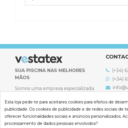
Referência
NORG-ESTR
CONTA
SUA PISCINA NAS MELHORES
(+34) 6
MÃOS
(+34) 6
info@v
Somos uma empresa especializada
na venda online de coberturas para
C. Emigr
España
Esta loja pede-te para aceitares cookies para efeitos de dese
piscinas e produtos de filtração,
Bulevard
publicidade. Os cookies de publicidade e de redes sociais de te
climatização, limpeza e desinfeção
España
oferecer funcionalidades sociais e anúncios personalizados. Ac
para piscinas privadas privadas.
Atenção t
processamento de dados pessoais envolvidos?
Sexta-feir
CONHEÇA-NO
S