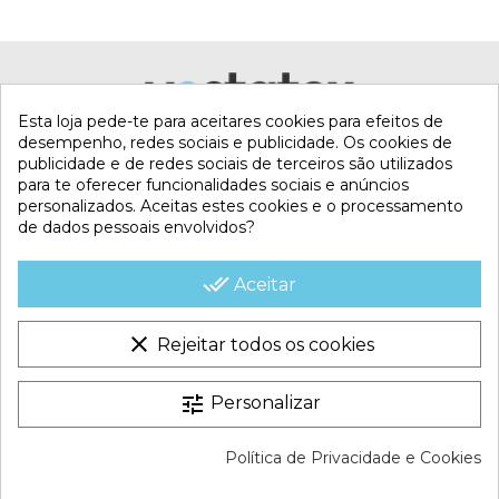
Esta loja pede-te para aceitares cookies para efeitos de
desempenho, redes sociais e publicidade. Os cookies de
publicidade e de redes sociais de terceiros são utilizados
para te oferecer funcionalidades sociais e anúncios
personalizados. Aceitas estes cookies e o processamento
de dados pessoais envolvidos?
MI CUENTA
done_all
Aceitar
CONTACTA CON NOSOTROS
clear
Rejeitar todos os cookies
CONDICIONES COMERCIALES
tune
Personalizar
VESTATEX © 2026 |
Aviso legal |
Termos e Condições |
Política de Privacidade e Cookies
Política de Cookies |
Política de Privacidade |
Mapa do site