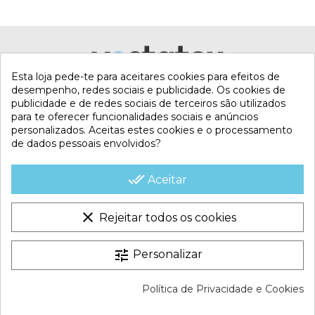
Esta loja pede-te para aceitares cookies para efeitos de
desempenho, redes sociais e publicidade. Os cookies de
publicidade e de redes sociais de terceiros são utilizados
para te oferecer funcionalidades sociais e anúncios
personalizados. Aceitas estes cookies e o processamento
de dados pessoais envolvidos?
MI CUENTA
done_all
Aceitar
CONTACTA CON NOSOTROS
clear
Rejeitar todos os cookies
CONDICIONES COMERCIALES
tune
Personalizar
VESTATEX © 2026 |
Aviso legal |
Termos e Condições |
Política de Privacidade e Cookies
Política de Cookies |
Política de Privacidade |
Mapa do site