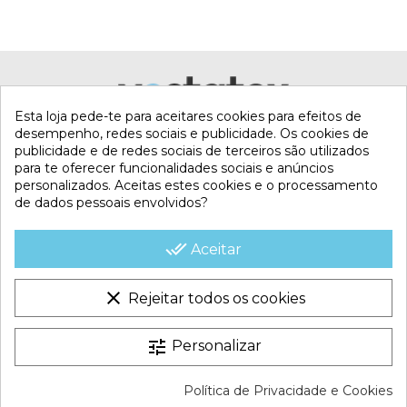
Esta loja pede-te para aceitares cookies para efeitos de
desempenho, redes sociais e publicidade. Os cookies de
publicidade e de redes sociais de terceiros são utilizados
para te oferecer funcionalidades sociais e anúncios
personalizados. Aceitas estes cookies e o processamento
de dados pessoais envolvidos?
MI CUENTA
done_all
Aceitar
CONTACTA CON NOSOTROS
clear
Rejeitar todos os cookies
CONDICIONES COMERCIALES
tune
Personalizar
VESTATEX © 2026 |
Aviso legal |
Termos e Condições |
Política de Privacidade e Cookies
Política de Cookies |
Política de Privacidade |
Mapa do site