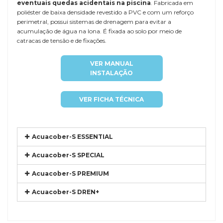
eventuais quedas acidentais na piscina
. Fabricada em
poliéster de baixa densidade revestido a PVC e com um reforço
perimetral, possui sistemas de drenagem para evitar a
acumulação de água na lona. É fixada ao solo por meio de
catracas de tensão e de fixações.
VER MANUAL
INSTALAÇÃO
VER FICHA TÉCNICA
Acuacober-S ESSENTIAL
Acuacober-S SPECIAL
Acuacober-S PREMIUM
Acuacober-S DREN+
Referência
COIN-1 VENE1R