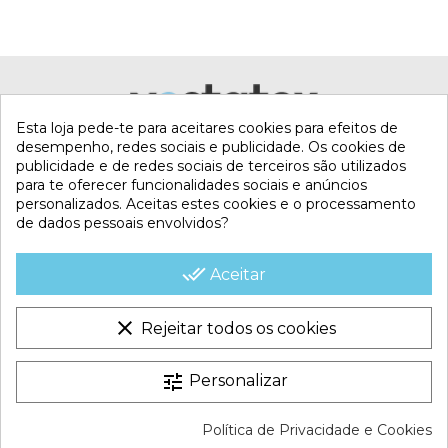
Esta loja pede-te para aceitares cookies para efeitos de
desempenho, redes sociais e publicidade. Os cookies de
publicidade e de redes sociais de terceiros são utilizados
para te oferecer funcionalidades sociais e anúncios
personalizados. Aceitas estes cookies e o processamento
de dados pessoais envolvidos?
MI CUENTA
done_all
Aceitar
CONTACTA CON NOSOTROS
clear
Rejeitar todos os cookies
CONDICIONES COMERCIALES
tune
Personalizar
VESTATEX © 2026 |
Aviso legal |
Termos e Condições |
Política de Privacidade e Cookies
Política de Cookies |
Política de Privacidade |
Mapa do site