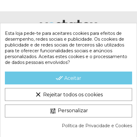
Esta loja pede-te para aceitares cookies para efeitos de
desempenho, redes sociais e publicidade. Os cookies de
publicidade e de redes sociais de terceiros são utilizados
para te oferecer funcionalidades sociais e anúncios
personalizados. Aceitas estes cookies e o processamento
de dados pessoais envolvidos?
MI CUENTA
done_all
Aceitar
CONTACTA CON NOSOTROS
clear
Rejeitar todos os cookies
CONDICIONES COMERCIALES
tune
Personalizar
VESTATEX © 2026 |
Aviso legal |
Termos e Condições |
Política de Privacidade e Cookies
Política de Cookies |
Política de Privacidade |
Mapa do site