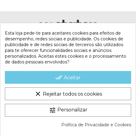
Esta loja pede-te para aceitares cookies para efeitos de
desempenho, redes sociais e publicidade. Os cookies de
publicidade e de redes sociais de terceiros são utilizados
para te oferecer funcionalidades sociais e anúncios
personalizados. Aceitas estes cookies e o processamento
de dados pessoais envolvidos?
MI CUENTA
done_all
Aceitar
CONTACTA CON NOSOTROS
clear
Rejeitar todos os cookies
CONDICIONES COMERCIALES
tune
Personalizar
VESTATEX © 2026 |
Aviso legal |
Termos e Condições |
Política de Privacidade e Cookies
Política de Cookies |
Política de Privacidade |
Mapa do site