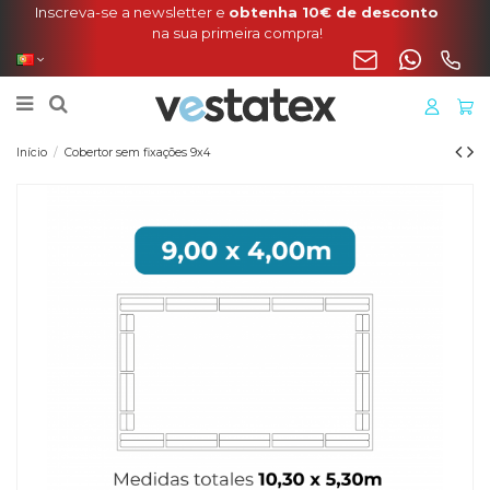
Portes incluídos na sua encomenda de manta, cobertura
o liner para a Península
Início
Cobertor sem fixações 9x4