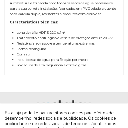
A cobertura é fornecida com todos os sacos de água necessários
para a sua correta instalação, fabricados em PVC selado a quente
com válvula dupla, resistentes a produtos com cloro e sal.
Características técnicas:
Lona de ráfia HDPE 220 g/m²
Tratamento antifúngico e verniz de proteção anti-raios UV
Resistência ao rasgo e a temperaturas extremas
Forma retangular
Cor azul
Inclui bolsas de água para fixação perimetral
Soldadura de alta frequência e corte digital
COMPOSICIÓN
Lona de ráfia
ESPESOR
220 gramas
GARANTÍA
3 anos
PAÍS DE ORIGEM
Espanha
CORES
Azul
Esta loja pede-te para aceitares cookies para efeitos de
desempenho, redes sociais e publicidade. Os cookies de
publicidade e de redes sociais de terceiros são utilizados
Referência
cob-sin-
Marca