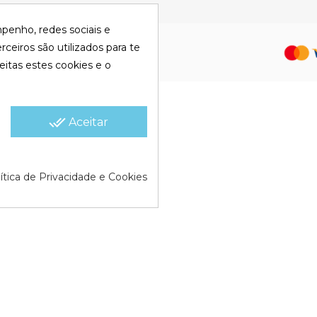
mpenho, redes sociais e
olítica de Cookies |
Política de
rceiros são utilizados para te
eitas estes cookies e o
done_all
Aceitar
ítica de Privacidade e Cookies