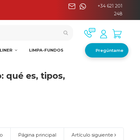
+34 621 201
nínsula
248
LINER
LIMPA-FUNDOS
Pregúntame
jas
 qué es, tipos,
lo
Página principal
Artículo siguiente