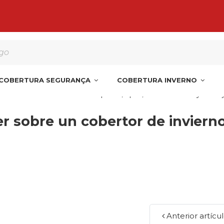
 encomenda de manta, cobertura o liner para a Pe
COBERTURA SEGURANÇA
COBERTURA INVERNO
re un cobertor de invierno: qué es, tipos, características y venta
r sobre un cobertor de invierno:
Anterior artícu