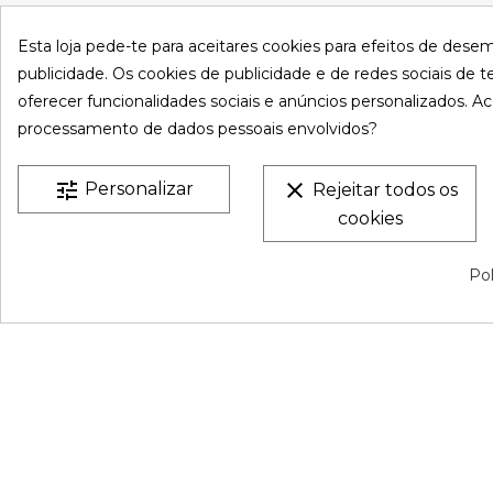
Esta loja pede-te para aceitares cookies para efeitos de dese
VESTATEX © 2026 |
Aviso legal |
Termos e Condições |
P
publicidade. Os cookies de publicidade e de redes sociais de te
Privacidade |
Mapa do site
oferecer funcionalidades sociais e anúncios personalizados. Ac
processamento de dados pessoais envolvidos?
tune
clear
Personalizar
Rejeitar todos os
cookies
Pol