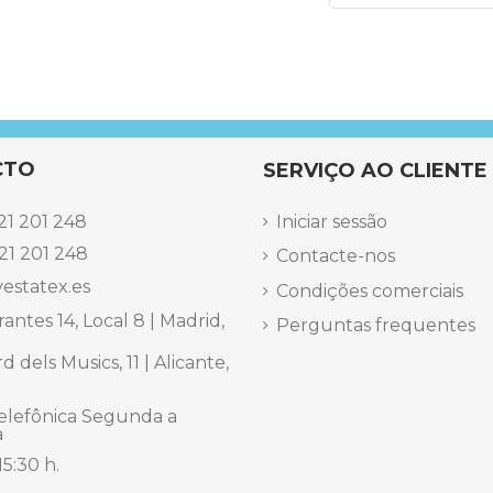
CTO
SERVIÇO AO CLIENTE
21 201 248
Iniciar sessão
21 201 248
Contacte-nos
estatex.es
Condições comerciais
antes 14, Local 8 | Madrid,
Perguntas frequentes
 dels Musics, 11 | Alicante,
elefônica Segunda a
a
15:30 h.