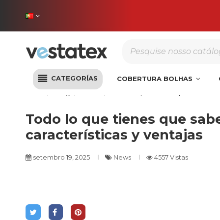
Portes incluídos na sua
CATEGORÍAS
COBERTURA BOLHAS
Início
Blog
News
Todo lo que tienes que saber sob
Todo lo que tienes que sabe
características y ventajas
setembro 19, 2025
News
4557 Vistas