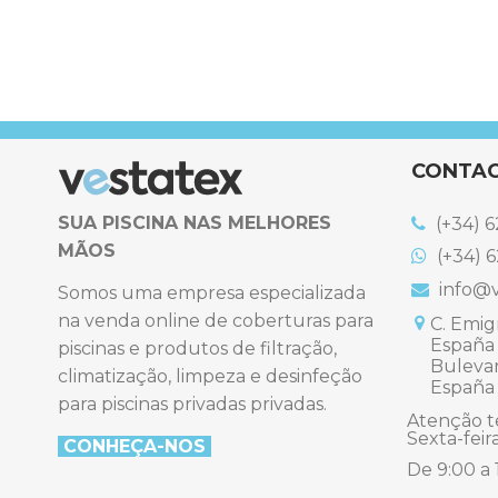
CONTA
SUA PISCINA NAS MELHORES
(+34) 6
MÃOS
(+34) 6
info@v
Somos uma empresa especializada
na venda online de coberturas para
C. Emigr
España
piscinas e produtos de filtração,
Bulevard
climatização, limpeza e desinfeção
España
para piscinas privadas privadas.
Atenção t
Sexta-feir
CONHEÇA-NO
S
De 9:00 a 