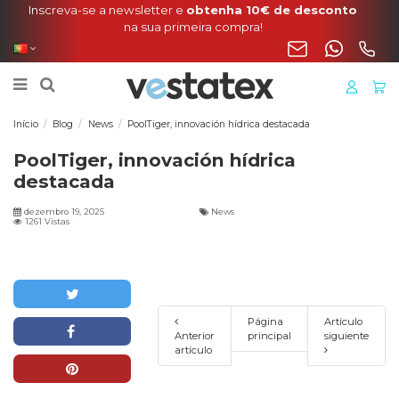
Início
Blog
News
PoolTiger, innovación hídrica destacada
PoolTiger, innovación hídrica
destacada
dezembro 19, 2025
News
1261 Vistas
Página
Artículo
Anterior
principal
siguiente
artículo