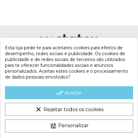
Esta loja pede-te para aceitares cookies para efeitos de
desempenho, redes sociais e publicidade. Os cookies de
publicidade e de redes sociais de terceiros são utilizados
para te oferecer funcionalidades sociais e anúncios
personalizados. Aceitas estes cookies e o processamento
de dados pessoais envolvidos?
MI CUENTA
done_all
Aceitar
CONTACTA CON NOSOTROS
clear
Rejeitar todos os cookies
CONDICIONES COMERCIALES
tune
Personalizar