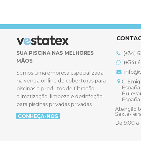
CONTA
SUA PISCINA NAS MELHORES
(+34) 6
MÃOS
(+34) 6
info@v
Somos uma empresa especializada
na venda online de coberturas para
C. Emigr
España
piscinas e produtos de filtração,
Bulevard
climatização, limpeza e desinfeção
España
para piscinas privadas privadas.
Atenção t
Sexta-feir
CONHEÇA-NO
S
De 9:00 a 