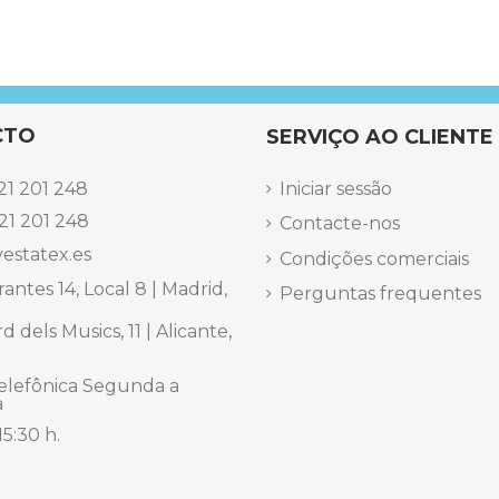
CTO
SERVIÇO AO CLIENTE
21 201 248
Iniciar sessão
21 201 248
Contacte-nos
estatex.es
Condições comerciais
antes 14, Local 8 | Madrid,
Perguntas frequentes
 dels Musics, 11 | Alicante,
elefônica Segunda a
a
15:30 h.