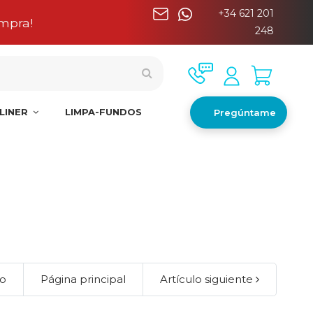
+34 621 201
nínsula
248
LINER
LIMPA-FUNDOS
Pregúntame
lo
Página principal
Artículo siguiente