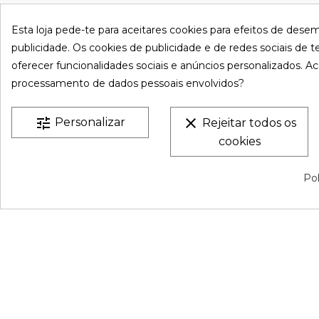
VESTATEX © 2026 |
Aviso legal |
Termos e Condições |
P
Esta loja pede-te para aceitares cookies para efeitos de dese
Privacidade |
Mapa do site
publicidade. Os cookies de publicidade e de redes sociais de te
oferecer funcionalidades sociais e anúncios personalizados. Ac
processamento de dados pessoais envolvidos?
tune
clear
Personalizar
Rejeitar todos os
cookies
Pol