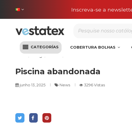
Portes incluídos na sua
CATEGORÍAS
COBERTURA BOLHAS
Início
Blog
News
Piscina abandonada
Piscina abandonada
junho 13, 2025
News
3296 Vistas