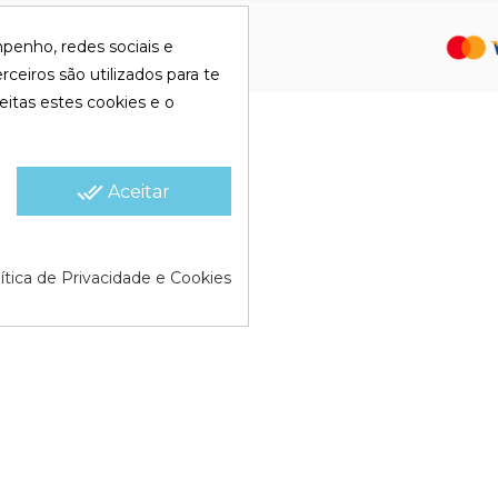
olítica de Cookies |
Política de
mpenho, redes sociais e
rceiros são utilizados para te
eitas estes cookies e o
done_all
Aceitar
ítica de Privacidade e Cookies