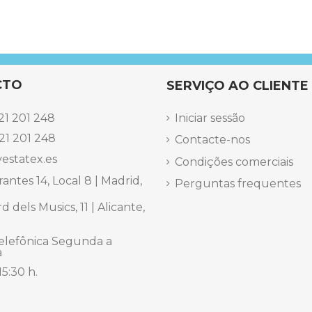
CTO
SERVIÇO AO CLIENTE
21 201 248
Iniciar sessão
21 201 248
Contacte-nos
estatex.es
Condições comerciais
antes 14, Local 8 | Madrid,
Perguntas frequentes
 dels Musics, 11 | Alicante,
elefônica Segunda a
a
15:30 h.