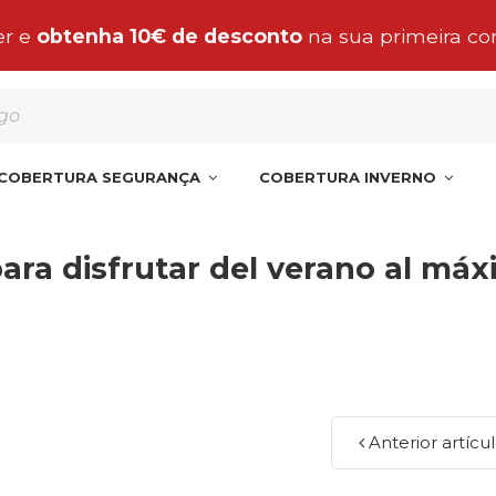
 encomenda de manta, cobertura o liner para a Pe
COBERTURA SEGURANÇA
COBERTURA INVERNO
disfrutar del verano al máximo
para disfrutar del verano al má
Anterior artícu