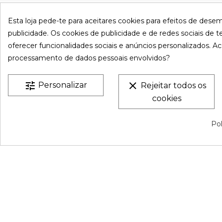
VESTATEX © 2026 |
Aviso legal |
Termos e Condições |
P
Esta loja pede-te para aceitares cookies para efeitos de dese
Privacidade |
Mapa do site
publicidade. Os cookies de publicidade e de redes sociais de te
oferecer funcionalidades sociais e anúncios personalizados. Ac
processamento de dados pessoais envolvidos?
tune
clear
Personalizar
Rejeitar todos os
cookies
Pol