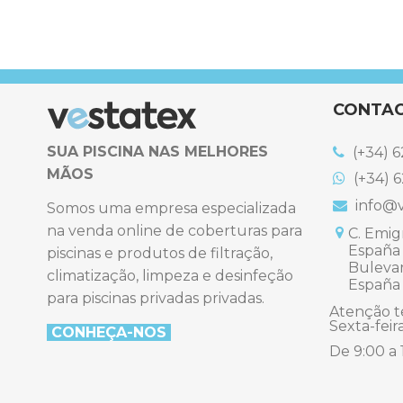
CONTA
SUA PISCINA NAS MELHORES
(+34) 6
MÃOS
(+34) 6
info@v
Somos uma empresa especializada
na venda online de coberturas para
C. Emigr
España
piscinas e produtos de filtração,
Bulevard
climatização, limpeza e desinfeção
España
para piscinas privadas privadas.
Atenção t
Sexta-feir
CONHEÇA-NO
S
De 9:00 a 