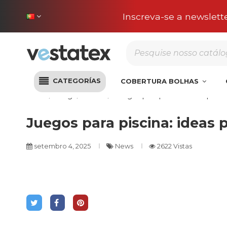
Portes incluídos na sua
CATEGORÍAS
COBERTURA BOLHAS
Início
Blog
News
Juegos para piscina: ideas para 
Juegos para piscina: ideas 
setembro 4, 2025
News
2622 Vistas