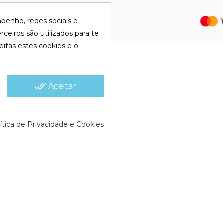
olítica de Cookies |
Política de
mpenho, redes sociais e
rceiros são utilizados para te
eitas estes cookies e o
done_all
Aceitar
ítica de Privacidade e Cookies