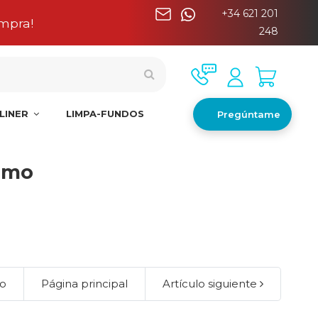
+34 621 201
nínsula
248
LINER
LIMPA-FUNDOS
Pregúntame
ximo
lo
Página principal
Artículo siguiente