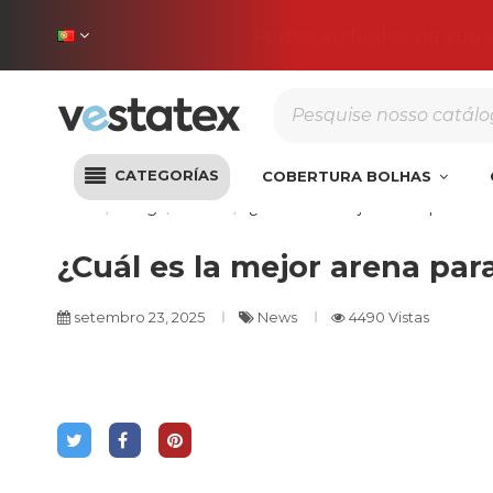
Portes incluídos na sua
CATEGORÍAS
COBERTURA BOLHAS
Início
Blog
News
¿Cuál es la mejor arena para filt
¿Cuál es la mejor arena para
setembro 23, 2025
News
4490 Vistas