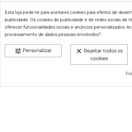
VESTATEX © 2026 |
Aviso legal |
Termos e Condições |
P
Esta loja pede-te para aceitares cookies para efeitos de dese
Privacidade |
Mapa do site
publicidade. Os cookies de publicidade e de redes sociais de te
oferecer funcionalidades sociais e anúncios personalizados. Ac
processamento de dados pessoais envolvidos?
tune
clear
Personalizar
Rejeitar todos os
cookies
Pol