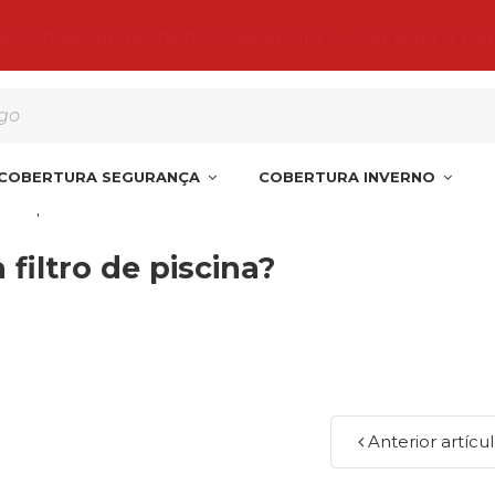
 encomenda de manta, cobertura o liner para a Pe
COBERTURA SEGURANÇA
COBERTURA INVERNO
ro de piscina?
 filtro de piscina?
Anterior artícu