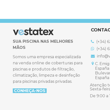
CONTA
SUA PISCINA NAS MELHORES
(+34) 6
MÃOS
(+34) 6
info@v
Somos uma empresa especializada
na venda online de coberturas para
C. Emigr
España
piscinas e produtos de filtração,
Bulevard
climatização, limpeza e desinfeção
España
para piscinas privadas privadas.
Atenção t
Sexta-feir
CONHEÇA-NO
S
De 9:00 a 