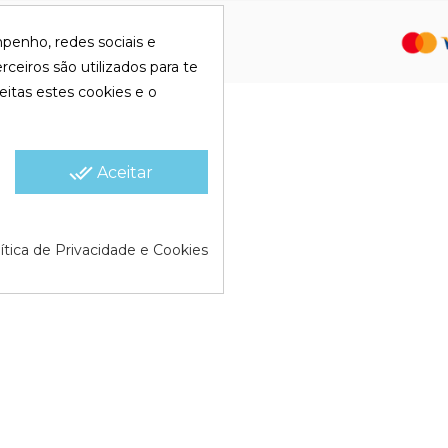
olítica de Cookies |
Política de
mpenho, redes sociais e
rceiros são utilizados para te
eitas estes cookies e o
done_all
Aceitar
ítica de Privacidade e Cookies