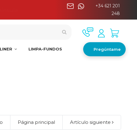
+34 621 201
nínsula
248
LINER
LIMPA-FUNDOS
Pregúntame
lo
Página principal
Artículo siguiente