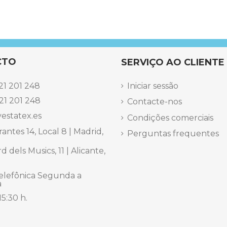
CTO
SERVIÇO AO CLIENTE
21 201 248
Iniciar sessão
21 201 248
Contacte-nos
estatex.es
Condições comerciais
antes 14, Local 8 | Madrid,
Perguntas frequentes
 dels Musics, 11 | Alicante,
elefônica Segunda a
a
15:30 h.