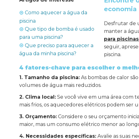
Encontre o
economia d
Como aquecer a água da
piscina
Desfrutar de 
Que tipo de bomba é usado
manter a água
para uma piscina?
para piscinas
Que preciso para aquecer a
seguir, apres
água da minha piscina?
piscina.
4 fatores-chave para escolher o melh
1. Tamanho da piscina:
As bombas de calor são 
volumes de água mais reduzidos.
2. Clima local:
Se você vive em uma área com t
mais frios, os aquecedores elétricos podem ser u
3. Orçamento:
Considere o seu orçamento inicia
maior, mas um consumo elétrico menor ao long
4. Necessidades específicas:
Avalie as suas n