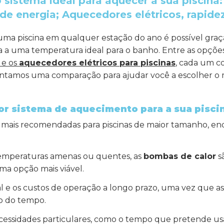
 sistema ideal para aquecer a sua piscina:
e energia; Aquecedores elétricos, rapidez 
uma piscina em qualquer estação do ano é possível graç
 a uma temperatura ideal para o banho. Entre as opções
e os
aquecedores elétricos para piscinas
, cada um co
entamos uma comparação para ajudar você a escolher o 
or sistema de aquecimento para a sua pisci
mais recomendadas para piscinas de maior tamanho, enq
emperaturas amenas ou quentes, as
bombas de calor
s
ma opção mais viável.
l e os custos de operação a longo prazo, uma vez que a
o do tempo.
ecessidades particulares, como o tempo que pretende usa