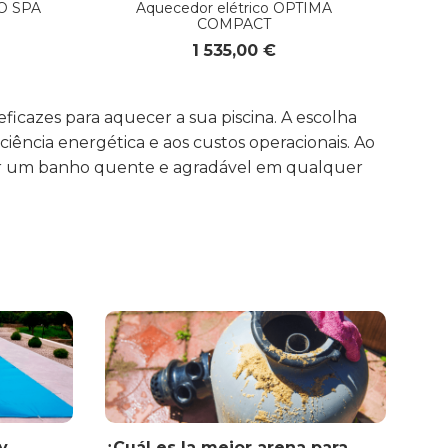
NO SPA
Aquecedor elétrico OPTIMA
COMPACT
1 535,00 €
ficazes para aquecer a sua piscina. A escolha
iência energética e aos custos operacionais. Ao
ntir um banho quente e agradável em qualquer
y
¿Cuál es la mejor arena para
Nor