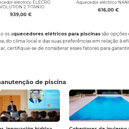
cedor eléctrico ELECRO
Aquecedor eléctrico NA
VOLUTION 2 TITANIO
616,00 €
939,00 €
o os a
quecedores elétricos para piscinas
são opções e
do clima local e das suas preferências em relação à efic
r, certifique-se de considerar esses fatores para gara
manutenção de piscina
r, innovación hídrica
Cobertores de invierno 