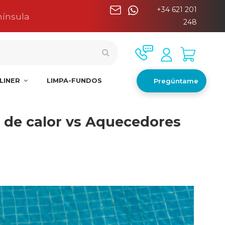
+34 621 201
nínsula
248
LINER
LIMPA-FUNDOS
Pregúntame
 de calor vs Aquecedores