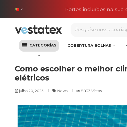
Portes incluídos na sua
CATEGORÍAS
COBERTURA BOLHAS
Início
Blog
News
Como escolher o melhor climati
Como escolher o melhor cli
elétricos
julho 20, 2023
News
8833 Vistas