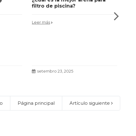
filtro de piscina?
ley
Leer más
Leer
setembro 23, 2025
s
lo
Página principal
Artículo siguiente