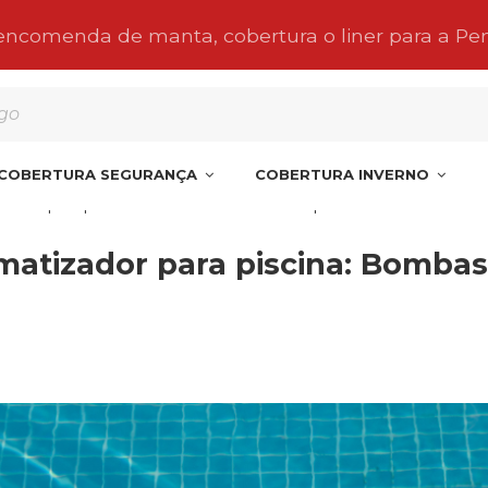
 encomenda de manta, cobertura o liner para a Pe
COBERTURA SEGURANÇA
COBERTURA INVERNO
zador para piscina: Bombas de calor vs Aquecedores elétricos
matizador para piscina: Bombas