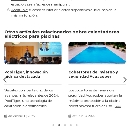
espacio y sean fáciles de manipular.
Asequible:
el coste es inferior a otros dispositivos que cumplen la
misma función.
Otros artículos relacionados sobre calentadores
eléctricos para piscinas
PoolTiger, innovación
Cobertores de invierno y
hídrica destacada
seguridad Acuacober
Vestatex comparte uno de los
Los cobertores de invierno y
avances más relevantes de 2024:
seguridad Acuacober aportan la
PoolTiger, una tecnología de
máxima protección a la piscina
cavitación hidrodinámica
mientras está fuera de uso.
Leer
presentada en el III Fòrum Agua i
más
Turisme con resultados un 71 %
diciembre 19, 2025
octubre 13, 2025
más eficaces.
Leer más